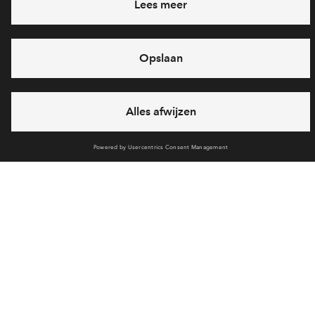
Voorzieningen
Bereken reistijd
Selecteer vervoermiddel
Selecteer vervoermiddel
Bekijk de veel gestelde vragen
Meer informatie
10min
30min
60min