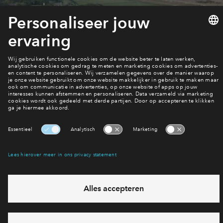
Filters
woningtype
Beschikbaarhe